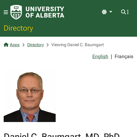
Light
Directory
Apps
Directory
Viewing Daniel C. Baumgart
English
|
Français
Daniel C. Baumgart, MD, PhD,