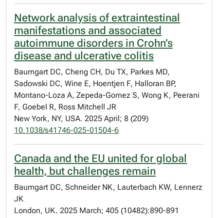
Network analysis of extraintestinal
manifestations and associated
autoimmune disorders in Crohn’s
disease and ulcerative colitis
Baumgart DC, Cheng CH, Du TX, Parkes MD,
Sadowski DC, Wine E, Hoentjen F, Halloran BP,
Montano-Loza A, Zepeda-Gomez S, Wong K, Peerani
F, Goebel R, Ross Mitchell JR
New York, NY, USA. 2025 April; 8 (209)
10.1038/s41746-025-01504-6
Canada and the EU united for global
health, but challenges remain
Baumgart DC, Schneider NK, Lauterbach KW, Lennerz
JK
London, UK. 2025 March; 405 (10482):890-891