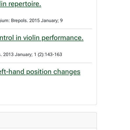
in repertoire.
elgium: Brepols. 2015 January; 9
rol in violin performance.
s. 2013 January; 1 (2):143-163
eft-hand position changes