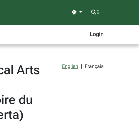
Light
Login
cal Arts
English
|
Français
ire du
erta)