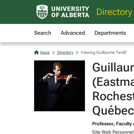
Directory
Search
Advanced
Departments
Apps
Directory
Viewing Guillaume Tardif
Guillau
(Eastma
Rochest
Québec)
Professor, Faculty 
Site Web Personne