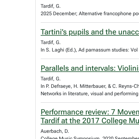
Tardif, G.
2025 December; Alternative francophone po
Tartini’s pupils and the unac
Tardif, G.
In S. Laghi (Ed.), Ad parnassum studies: Vol
Parallels and intervals: Violi
Tardif, G.
In P. Defraeye, H. Mitterbauer, & C. Reyns-
Networks in literature, visual and performing
Performance review: 7 Movem
Tardif at the 2017 College Mu
Auerbach, D.
College Music Symposium. 2020 September