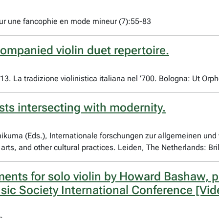
ur une fancophie en mode mineur (7):55-83
companied violin duet repertoire.
 13. La tradizione violinistica italiana nel ’700. Bologna: Ut O
nists intersecting with modernity.
Chikuma (Eds.), Internationale forschungen zur allgemeinen und 
 arts, and other cultural practices. Leiden, The Netherlands: B
ents for solo violin by Howard Bashaw, 
sic Society International Conference [Vid
;