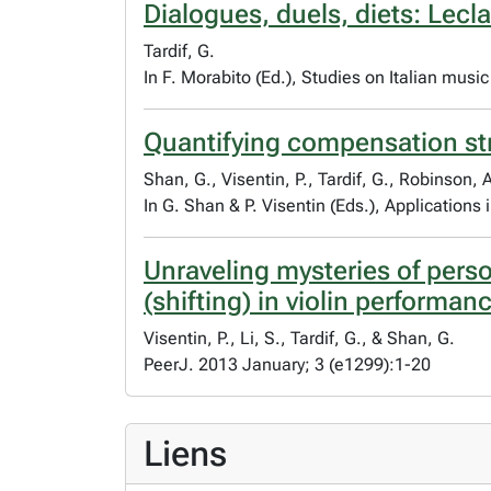
Dialogues, duels, diets: Lecla
Tardif, G.
In F. Morabito (Ed.), Studies on Italian music
Quantifying compensation str
Shan, G., Visentin, P., Tardif, G., Robinson, 
In G. Shan & P. Visentin (Eds.), Applicatio
Unraveling mysteries of pers
(shifting) in violin performan
Visentin, P., Li, S., Tardif, G., & Shan, G.
PeerJ. 2013 January; 3 (e1299):1-20
Liens