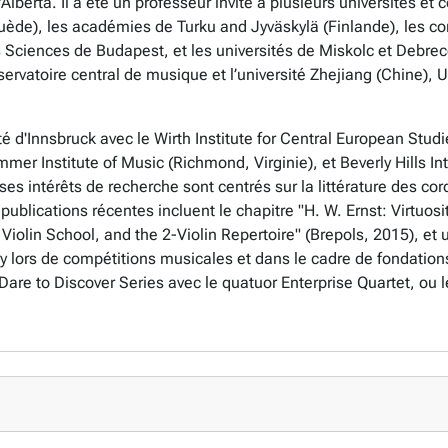
lberta. Il a été un professeur invité à plusieurs universités et 
uède), les académies de Turku and Jyväskylä (Finlande), les c
s Sciences de Budapest, et les universités de Miskolc et Debre
ervatoire central de musique et l’université Zhejiang (Chine), U
rsité d'Innsbruck avec le Wirth Institute for Central European St
ummer Institute of Music (Richmond, Virginie), et Beverly Hills I
 ses intérêts de recherche sont centrés sur la littérature des cor
 publications récentes incluent le chapitre "H. W. Ernst: Virtuos
 Violin School, and the 2-Violin Repertoire" (Brepols, 2015), et
y lors de compétitions musicales et dans le cadre de fondations
et Dare to Discover Series avec le quatuor Enterprise Quartet, ou