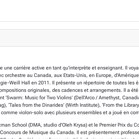
 une carrière active en tant qu'interprète et enseignant. Il vo
vec orchestre au Canada, aux Etats-Unis, en Europe, d'Amérique 
ie-Weill Hall en 2011. Il présente un répertoire de toutes les
mpositions originales, des cadences et arrangements. Il a été s
ont ‘Swarm: Music for Two Violins’ (Dell'Arco / Amethyst, Canad
), ‘Tales from the Dinarides’ (Wirth Institute), ‘From the Library 
ité comme violon-solo avec plusieurs ensembles et a joué en com
stman School (DMA, studio d'Oleh Krysa) et le Premier Prix du 
Concours de Musique du Canada. Il est présentement professeur