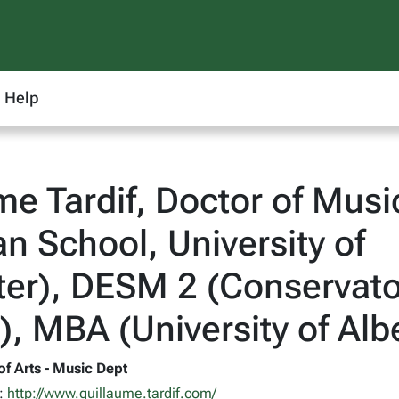
Help
me Tardif, Doctor of Musi
n School, University of
er), DESM 2 (Conservato
, MBA (University of Alb
of Arts - Music Dept
l:
http://www.guillaume.tardif.com/