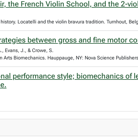
ir, the French Violin School, and the 2-viol
 history. Locatelli and the violin bravura tradition. Turnhout, B
ategies between gross and fine motor cont
A., Evans, J., & Crowe, S.
ns in Arts Biomechanics. Hauppauge, NY: Nova Science Publisher
onal performance style; biomechanics of l
ce.