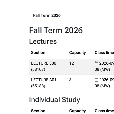
Fall Term 2026
Fall Term 2026
Lectures
Section
Capacity
Class tim
LECTURE 800
12
2026-09
(58107)
08 (MW)
LECTURE A01
8
2026-09
(55188)
08 (MW)
Individual Study
Section
Capacity
Class tim