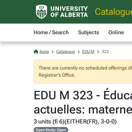
Catalogu
Home / Search
Subjects
Online
Apps
Catalogue
EDU M
323
There are currently no scheduled offerings o
Registrar's Office.
EDU M 323 - Éduca
actuelles: materne
3 units (fi 6)(EITHER(FR), 3-0-0)
Open Study: Open