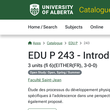
Catalogu
Home / Search
Subjects
Online
Apps
Catalogue
EDU P
243
EDU P 243 - Intro
3 units (fi 6)(EITHER(FR), 3-0-0)
Open Study: Open, Spring / Summer
Faculté Saint-Jean
Étude des processus du développement physique,
spécifiques à l'adolescence dans une perspectiv
également proposé.